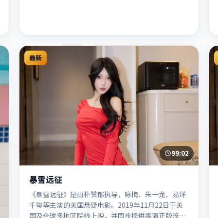
最新
99:02
暴雪远征
《暴雪远征》是由朴赞郁执导，咏梅、朱一龙、易烊
千玺等主演的美国悬疑电影。2019年11月22日于美
国及全球多地区院线上映，并同步提供高清正版流媒