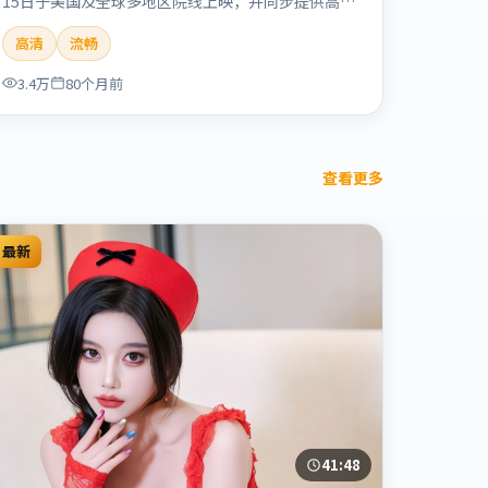
15日于美国及全球多地区院线上映，并同步提供高清
正版流媒体在线观看。剧情与看点：情感细腻动人，
高清
流畅
人物关系真实可信，适合喜欢温情叙事的观众。本片
适合检索「烈日晨星」「顾长卫」「爱情」「美国」
3.4万
80个月前
「2019」「2019-12-15上映」等关键词的影迷阅读
简介与主创信息。
查看更多
最新
41:48