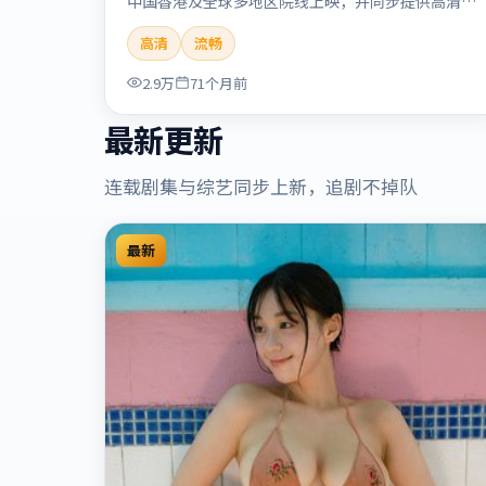
中国香港及全球多地区院线上映，并同步提供高清正
版流媒体在线观看。剧情与看点：悬念层层推进，线
高清
流畅
索相互勾连，结局出人意料，适合推理爱好者。本片
适合检索「流光追缉」「贾樟柯」「悬疑」「中国香
2.9万
71个月前
港」「2020」「2020-09-17上映」等关键词的影迷
阅读简介与主创信息。
最新更新
连载剧集与综艺同步上新，追剧不掉队
最新