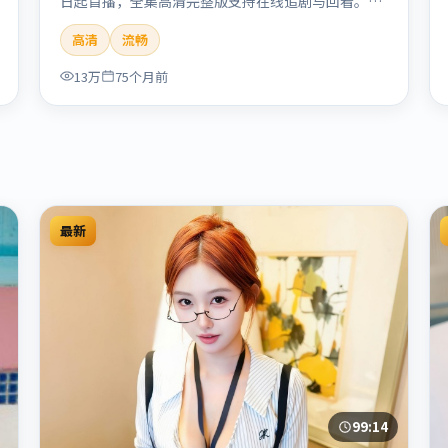
日起首播，全集高清完整版支持在线追剧与回看。剧
情与看点：聚焦案件与人性灰色地带，张力十足，兼
高清
流畅
具社会观察与戏剧冲突。本片适合检索「南港列车」
「贾樟柯」「犯罪」「韩国」「2020」「2020-05-
13万
75个月前
27上映」等关键词的影迷阅读简介与主创信息。
最新
99:14