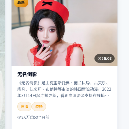
最新
26:08
无名倒影
《无名倒影》是由克里斯托弗·诺兰执导，古天乐、
廖凡、艾米莉·布朗特等主演的韩国冒险动漫。2022
年3月14日起连载更新，番剧高清资源支持在线播
放。剧情与看点：旅程险象环生，奇观与友情并行，
高清
流畅
带来沉浸式探险体验。本片适合检索「无名倒影」
「克里斯托弗·诺兰」「冒险」「韩国」「2022」
9.6万
53个月前
「2022-03-14上映」等关键词的影迷阅读简介与主创
信息。