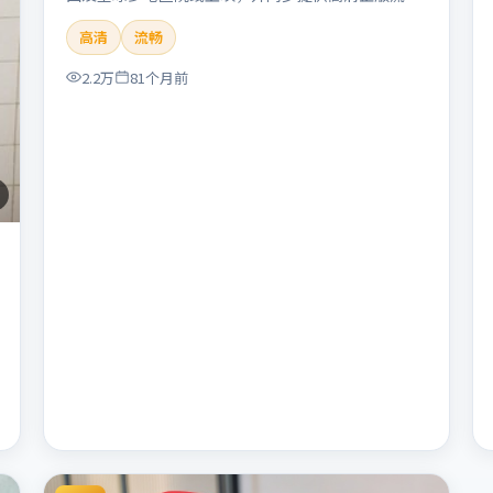
体在线观看。剧情与看点：悬念层层推进，线索相互
高清
流畅
勾连，结局出人意料，适合推理爱好者。本片适合检
索「暴雪远征」「朴赞郁」「悬疑」「美国」
2.2万
81个月前
「2019」「2019-11-22上映」等关键词的影迷阅读
简介与主创信息。