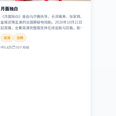
月面独白
《月面独白》是由乌尔善执导，长泽雅美、张家辉、
金城武等主演的法国悬疑电视剧。2020年10月21日
起首播，全集高清完整版支持在线追剧与回看。剧情
与看点：悬念层层推进，线索相互勾连，结局出人意
高清
流畅
料，适合推理爱好者。本片适合检索「月面独白」
「乌尔善」「悬疑」「法国」「2020」「2020-10-
5.6万
70个月前
21上映」等关键词的影迷阅读简介与主创信息。