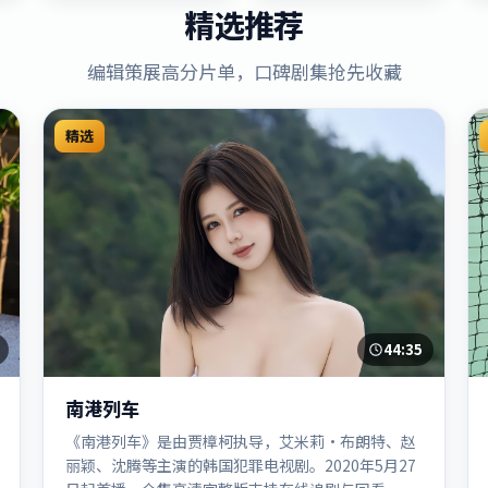
精选推荐
编辑策展高分片单，口碑剧集抢先收藏
精选
44:35
南港列车
《南港列车》是由贾樟柯执导，艾米莉·布朗特、赵
丽颖、沈腾等主演的韩国犯罪电视剧。2020年5月27