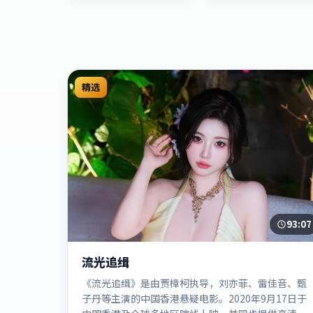
精选
93:07
流光追缉
《流光追缉》是由贾樟柯执导，刘亦菲、雷佳音、甄
子丹等主演的中国香港悬疑电影。2020年9月17日于