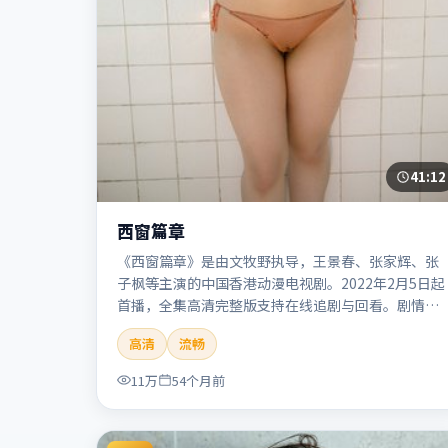
41:12
西窗篇章
《西窗篇章》是由文牧野执导，王景春、张家辉、张
子枫等主演的中国香港动漫电视剧。2022年2月5日起
首播，全集高清完整版支持在线追剧与回看。剧情与
看点：画风鲜明，想象力丰富，剧情适合青少年与动
高清
流畅
画爱好者。本片适合检索「西窗篇章」「文牧野」
「动漫」「中国香港」「2022」「2022-02-05上
11万
54个月前
映」等关键词的影迷阅读简介与主创信息。