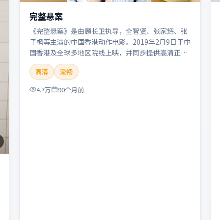
完整悬案
《完整悬案》是由顾长卫执导，全智贤、张家辉、张
子枫等主演的中国香港动作电影。2019年2月9日于中
国香港及全球多地区院线上映，并同步提供高清正版
流媒体在线观看。剧情与看点：动作场面密集，节奏
高清
流畅
明快，适合喜欢热血追缉与爆破场面的观众。本片适
合检索「完整悬案」「顾长卫」「动作」「中国香
4.7万
90个月前
港」「2019」「2019-02-09上映」等关键词的影迷
阅读简介与主创信息。