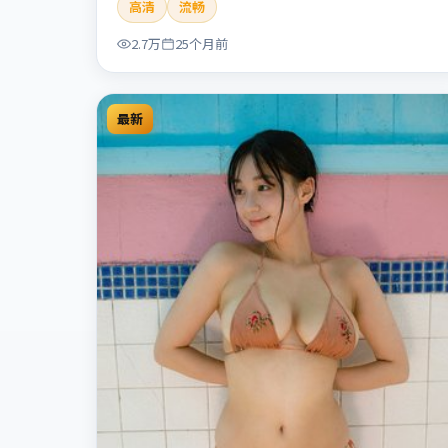
高清
流畅
人性灰色地带，张力十足，兼具社会观察与戏剧冲
突。本片适合检索「暗涌寓言」「丹尼斯·维伦纽
2.7万
25个月前
瓦」「犯罪」「中国香港」「2024」「2024-07-10
上映」等关键词的影迷阅读简介与主创信息。
最新