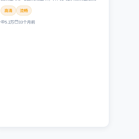
体在线观看。剧情与看点：聚焦案件与人性灰色地
高清
流畅
带，张力十足，兼具社会观察与戏剧冲突。本片适合
检索「失控回廊」「冯小刚」「犯罪」「英国」
5.2万
33个月前
「2023」「2023-11-16上映」等关键词的影迷阅读
简介与主创信息。